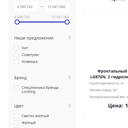
4 589 742
15 041 068
Наши предложения
Хит
Советуем
Новинка
Фронтальный 
LG876N, 2 гидрол
Бренд
Грузоподъемность, кг
Спецтехника бренда
Объем ковша, м3
Lonking
Эксплуатационный вес, 
Цена:
1
Цвет
Светло-жёлтый
Жёлтый