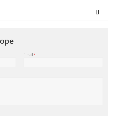
оре
E-mail
*