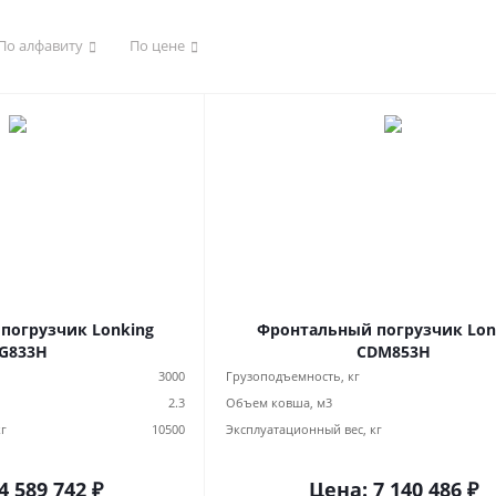
По алфавиту
По цене
погрузчик Lonking
Фронтальный погрузчик Lon
G833H
CDM853H
3000
Грузоподъемность, кг
2.3
Объем ковша, м3
кг
10500
Эксплуатационный вес, кг
4 589 742
₽
Цена:
7 140 486
₽