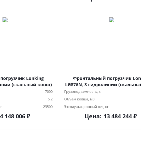
погрузчик Lonking
Фронтальный погрузчик Lon
инии (скальный ковш)
LG876N, 3 гидролинии (скальны
7000
Грузоподъемность, кг
5.2
Объем ковша, м3
кг
23500
Эксплуатационный вес, кг
4 148 006 ₽
Цена:
13 484 244 ₽