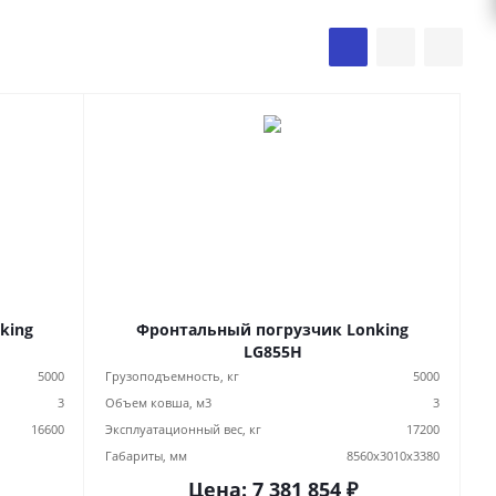
king
Фронтальный погрузчик Lonking
LG855H
5000
Грузоподъемность, кг
5000
3
Объем ковша, м3
3
16600
Эксплуатационный вес, кг
17200
Габариты, мм
8560х3010х3380
Цена:
7 381 854
₽