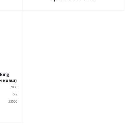
king
й ковш)
7000
5.2
23500