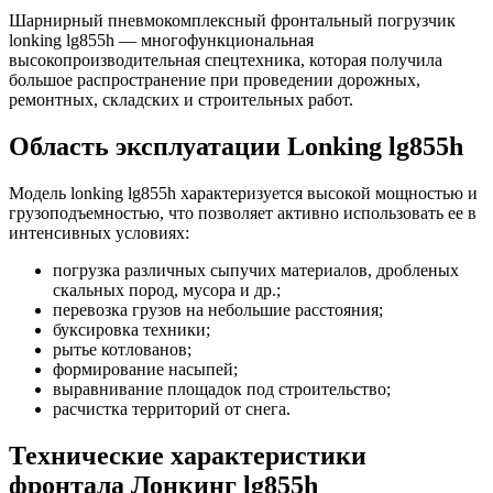
Шарнирный пневмокомплексный фронтальный погрузчик
lonking lg855h — многофункциональная
высокопроизводительная спецтехника, которая получила
большое распространение при проведении дорожных,
ремонтных, складских и строительных работ.
Область эксплуатации Lonking lg855h
Модель lonking lg855h характеризуется высокой мощностью и
грузоподъемностью, что позволяет активно использовать ее в
интенсивных условиях:
погрузка различных сыпучих материалов, дробленых
скальных пород, мусора и др.;
перевозка грузов на небольшие расстояния;
буксировка техники;
рытье котлованов;
формирование насыпей;
выравнивание площадок под строительство;
расчистка территорий от снега.
Технические характеристики
фронтала Лонкинг lg855h