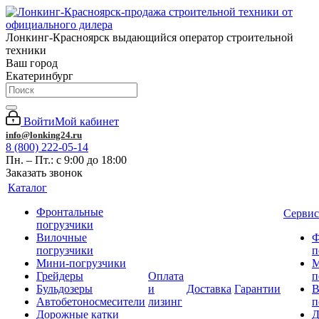
Лонкинг-Красноярск выдающийся оператор строительной
техники
Ваш город
Екатеринбург
Войти
Мой кабинет
info@lonking24.ru
8 (800) 222-05-14
Пн. – Пт.: с 9:00 до 18:00
Заказать звонок
Каталог
Фронтальные
Сервис
погрузчики
Вилочные
Ф
погрузчики
п
Мини-погрузчики
М
Грейдеры
Оплата
п
Бульдозеры
и
Доставка
Гарантии
В
Автобетоносмесители
лизинг
п
Дорожные катки
Д