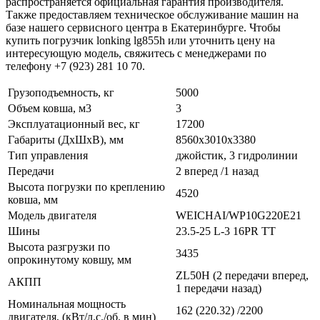
распространяется официальная гарантия производителя.
Также предоставляем техническое обслуживание машин на
базе нашего сервисного центра в Екатеринбурге. Чтобы
купить погрузчик lonking lg855h или уточнить цену на
интересующую модель, свяжитесь с менеджерами по
телефону +7 (923) 281 10 70.
Грузоподъемность, кг
5000
Объем ковша, м3
3
Эксплуатационный вес, кг
17200
Габариты (ДхШхВ), мм
8560х3010х3380
Тип управления
джойстик, 3 гидролинии
Передачи
2 вперед /1 назад
Высота погрузки по креплению
4520
ковша, мм
Модель двигателя
WEICHAI/WP10G220E21
Шины
23.5-25 L-3 16PR TT
Высота разгрузки по
3435
опрокинутому ковшу, мм
ZL50H (2 передачи вперед,
АКПП
1 передачи назад)
Номинальная мощность
162 (220.32) /2200
двигателя, (кВт/л.с./об. в мин)