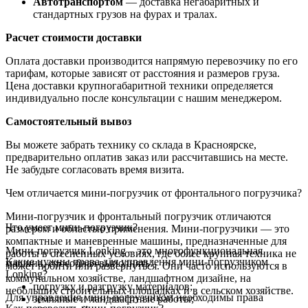
Автотранспортом
— доставка негабаритных и
стандартных грузов на фурах и тралах.
Расчет стоимости доставки
Оплата доставки производится напрямую перевозчику по его
тарифам, которые зависят от расстояния и размеров груза.
Цена доставки крупногабаритной техники определяется
индивидуально после консультации с нашим менеджером.
Самостоятельный вывоз
Вы можете забрать технику со склада в Красноярске,
предварительно оплатив заказ или рассчитавшись на месте.
Не забудьте согласовать время визита.
Чем отличается мини-погрузчик от фронтального погрузчика?
Мини-погрузчик и фронтальный погрузчик отличаются
Что умеет мини-погрузчик?
размером и областью применения. Мини-погрузчики — это
компактные и маневренные машины, предназначенные для
Мини-погрузчик Lonking – это многофункциональная
работы в стесненных условиях, где более крупная техника не
Какие нужны права для управления мини-погрузчиком
машина, способная выполнять:
может пройти или развернуться. Они часто используются в
Lonking?
коммунальном хозяйстве, ландшафтном дизайне, на
погрузку и разгрузку материалов;
небольших строительных площадках и в сельском хозяйстве.
Для управления мини-погрузчиком необходимы права
земляные и ландшафтные работы;