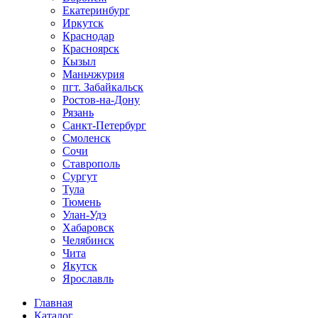
Екатеринбург
Иркутск
Краснодар
Красноярск
Кызыл
Маньчжурия
пгт. Забайкальск
Ростов-на-Дону
Рязань
Санкт-Петербург
Смоленск
Сочи
Ставрополь
Сургут
Тула
Тюмень
Улан-Удэ
Хабаровск
Челябинск
Чита
Якутск
Ярославль
Главная
Каталог