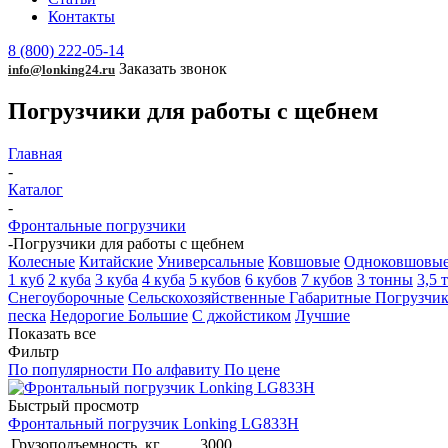
Контакты
8 (800) 222-05-14
Заказать звонок
info@lonking24.ru
Погрузчики для работы с щебнем
Главная
-
Каталог
-
Фронтальные погрузчики
-
Погрузчики для работы с щебнем
Колесные
Китайские
Универсальные
Ковшовые
Одноковшовы
1 куб
2 куба
3 куба
4 куба
5 кубов
6 кубов
7 кубов
3 тонны
3,5 
Снегоуборочные
Сельскохозяйственные
Габаритные
Погрузчик
песка
Недорогие
Большие
С джойстиком
Лучшие
Показать все
Фильтр
По популярности
По алфавиту
По цене
Быстрый просмотр
Фронтальный погрузчик Lonking LG833H
Грузоподъемность, кг
3000