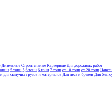
е
Дизельные
Строительные
Карьерные
Для дорожных работ
тонны
5 тонн
5,6 тонн
6 тонн
7 тонн
от 10 тонн
от 20 тонн
Навесн
и для сыпучих грузов и материалов
Для леса и бревен
Для благо