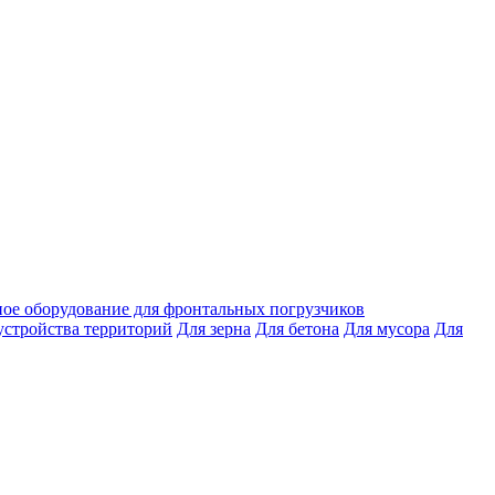
ое оборудование для фронтальных погрузчиков
устройства территорий
Для зерна
Для бетона
Для мусора
Для