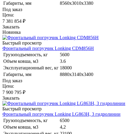
Габариты, мм
8560х3010х3380
Под заказ
Цена:
7 381 854
₽
Заказать
Новинка
Быстрый просмотр
Фронтальный погрузчик Lonking CDM856H
Грузоподъемность, кг
5600
Объем ковша, м3
3.6
Эксплуатационный вес, кг
18000
Габариты, мм
8880х3140х3400
Под заказ
Цена:
7 900 795
₽
Заказать
Быстрый просмотр
Фронтальный погрузчик Lonking LG863H, 3 гидролинии
Грузоподъемность, кг
6500
Объем ковша, м3
4,2
Эксплуатационный вес, кг
23100