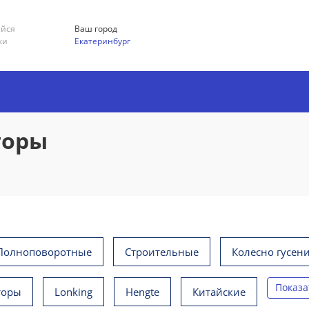
ийся
Ваш город
ки
Екатеринбург
торы
Полноповоротные
Строительные
Колесно гусен
Показа
торы
Lonking
Hengte
Китайские