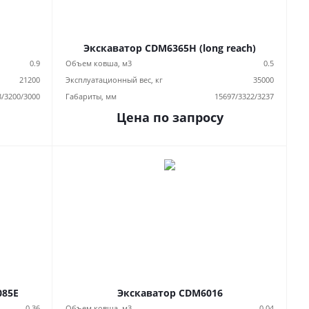
Экскаватор CDM6365H (long reach)
0.9
Объем ковша, м3
0.5
21200
Эксплуатационный вес, кг
35000
3/3200/3000
Габариты, мм
15697/3322/3237
Цена по запросу
085E
Экскаватор CDM6016
0.36
Объем ковша, м3
0,04