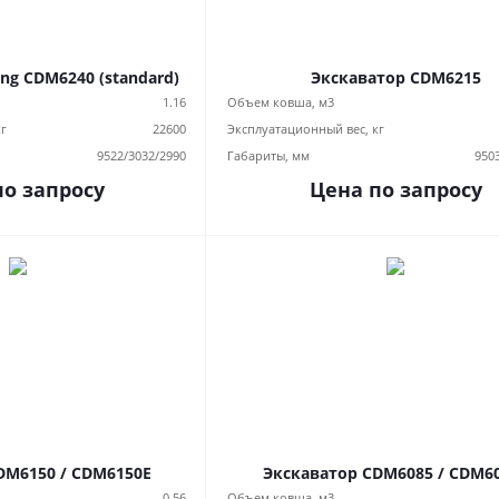
ng CDM6240 (standard)
Экскаватор CDM6215
1.16
Объем ковша, м3
кг
22600
Эксплуатационный вес, кг
9522/3032/2990
Габариты, мм
950
по запросу
Цена по запросу
DM6150 / CDM6150E
Экскаватор CDM6085 / CDM6
0.56
Объем ковша, м3