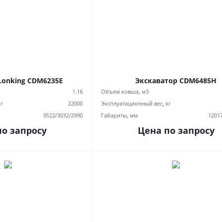
Lonking CDM6235E
Экскаватор CDM6485H
1.16
Объем ковша, м3
кг
22000
Эксплуатационный вес, кг
9522/3032/2990
Габариты, мм
1201
по запросу
Цена по запросу