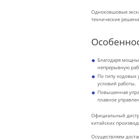
Одноковшовые экска
технические решени
Особеннос
Благодаря мощны
непрерывную раб
По типу ходовых 
условий работы.
Повышенная управ
плавное управле
Официальный дистри
китайских производ
Осуществляем достав