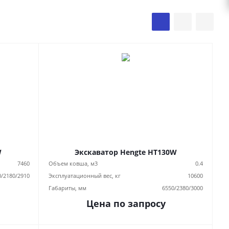
W
Экскаватор Hengte HT130W
7460
Объем ковша, м3
0.4
0/2180/2910
Эксплуатационный вес, кг
10600
Габариты, мм
6550/2380/3000
Цена по запросу