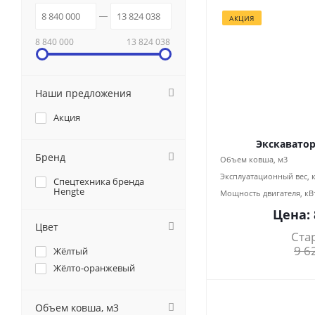
АКЦИЯ
8 840 000
13 824 038
Наши предложения
Акция
Экскаватор
Бренд
Объем ковша, м3
Эксплуатационный вес, 
Спецтехника бренда
Hengte
Мощность двигателя, кВ
Цена:
Цвет
Ста
9 6
Жёлтый
Жёлто-оранжевый
Объем ковша, м3