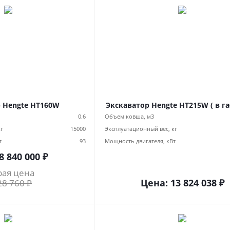
 Hengte HT160W
Экскаватор Hengte HT215W ( в г
0.6
Объем ковша, м3
кг
15000
Эксплуатационный вес, кг
т
93
Мощность двигателя, кВт
8 840 000
₽
рая цена
Цена:
13 824 038
₽
28 760
₽