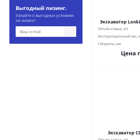
Выгодный лизинг.
Узнайте о выгодных условиях
на лизинг!
Экскаватор Lonki
Объем ковша, м3
Эксплуатационный вес, 
Габариты, мм
Цена 
Экскаватор C
Объем ковша, м3