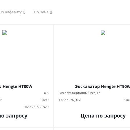
По алфавиту
По цене
р Hengte HT80W
Экскаватор Hengte HT90
0.3
Эксплуатационный вес, кг
кг
7090
Габариты, мм
640
6200/2150/2920
по запросу
Цена по запросу