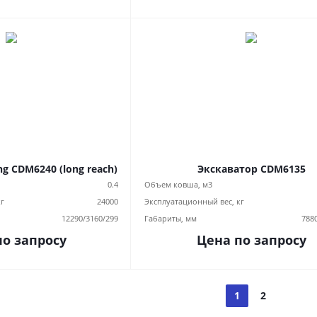
g CDM6240 (long reach)
Экскаватор CDM6135
0.4
Объем ковша, м3
кг
24000
Эксплуатационный вес, кг
12290/3160/299
Габариты, мм
788
по запросу
Цена по запросу
1
2