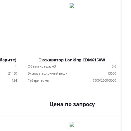
абарите)
Экскаватор Lonking CDM6150W
1
Объем ковша, м3
0.6
21450
Эксплуатационный вес, кг
13500
124
Габариты, мм
7500/2500/3000
Цена по запросу