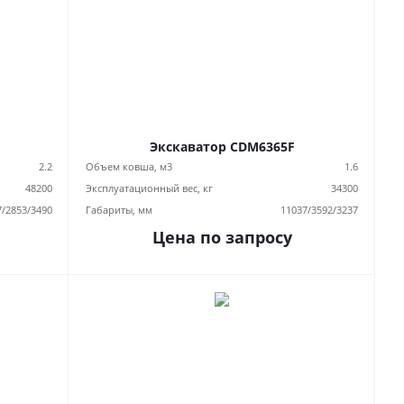
Экскаватор CDM6365F
2.2
Объем ковша, м3
1.6
48200
Эксплуатационный вес, кг
34300
7/2853/3490
Габариты, мм
11037/3592/3237
Цена по запросу