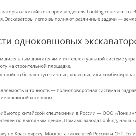
ваторы от китайского производителя Lonking сочетают в с
я. Экскаваторы легко выполняют различные задачи — земле
ти одноковшовых экскаватор
м дизельным двигателям и интеллектуальной системе упра
оту на строительной площадке.
устройств бывают гусеничные, колесные или комбинирова
ляемость и точность — полноповоротная система и гидрав
ние машиной и ковшом.
бьютор китайской спецтехники в России — ООО «Лонкинг-К
ителей по выгодным ценам. Помимо завода Lonking, наша к
ку по Красноярску, Москве, а также всей России и СНГ. Есл