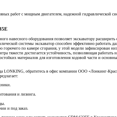
ляных работ с мощным двигателем, надежной гидравлической с
35E
го навесного оборудования позволяет экскаватору расширить 
влической системы экскаватор способен эффективно работать да
 горючего по камере сгорания, у этой модели зафиксирован низ
нтра тяжести достигается устойчивость, позволяющая работать 
стойких материалов для изготовления ходовой части и основны
нда LONKING, обратитесь в офис компании ООО «Лонкинг-Красн
редлагает:
хники.
тования и лизинга.
ды.
ии и под заказ.