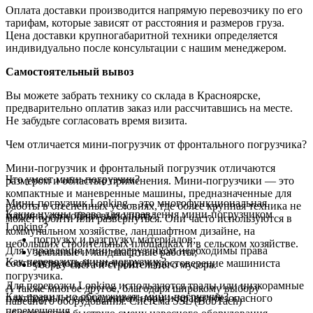
Оплата доставки производится напрямую перевозчику по его
тарифам, которые зависят от расстояния и размеров груза.
Цена доставки крупногабаритной техники определяется
индивидуально после консультации с нашим менеджером.
Самостоятельный вывоз
Вы можете забрать технику со склада в Красноярске,
предварительно оплатив заказ или рассчитавшись на месте.
Не забудьте согласовать время визита.
Чем отличается мини-погрузчик от фронтального погрузчика?
Мини-погрузчик и фронтальный погрузчик отличаются
Что умеет мини-погрузчик?
размером и областью применения. Мини-погрузчики — это
компактные и маневренные машины, предназначенные для
Мини-погрузчик Lonking – это многофункциональная
работы в стесненных условиях, где более крупная техника не
Какие нужны права для управления мини-погрузчиком
машина, способная выполнять:
может пройти или развернуться. Они часто используются в
Lonking?
коммунальном хозяйстве, ландшафтном дизайне, на
погрузку и разгрузку материалов;
небольших строительных площадках и в сельском хозяйстве.
Для управления мини-погрузчиком необходимы права
земляные и ландшафтные работы;
Как перевозить мини-погрузчик?
соответствующей категории и удостоверение машиниста
уборку снега и строительного мусора.
погрузчика.
Для перевозки Lonking используются тралы или низкорамные
А также многое другое, благодаря широкому выбору
Как правильно обслуживать мини-погрузчик?
платформы, с соблюдением норм и правил безопасного
навесного оборудования. Система SSL (BobTach)
перемещения.