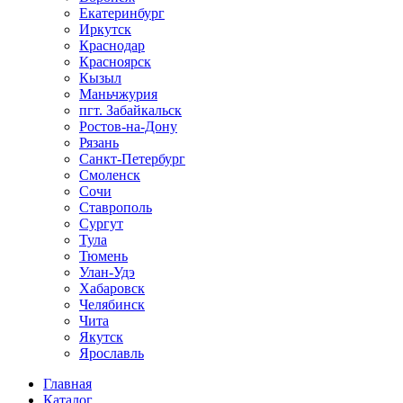
Екатеринбург
Иркутск
Краснодар
Красноярск
Кызыл
Маньчжурия
пгт. Забайкальск
Ростов-на-Дону
Рязань
Санкт-Петербург
Смоленск
Сочи
Ставрополь
Сургут
Тула
Тюмень
Улан-Удэ
Хабаровск
Челябинск
Чита
Якутск
Ярославль
Главная
Каталог