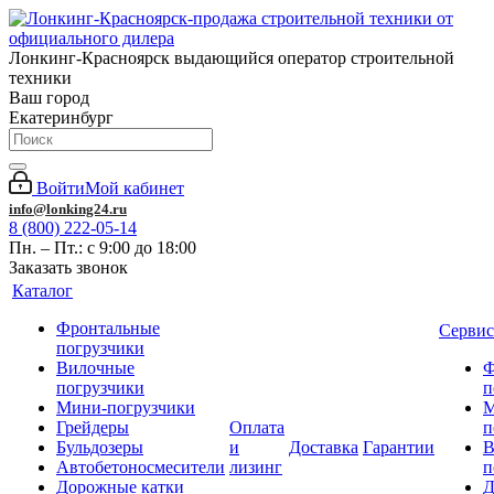
Лонкинг-Красноярск выдающийся оператор строительной
техники
Ваш город
Екатеринбург
Войти
Мой кабинет
info@lonking24.ru
8 (800) 222-05-14
Пн. – Пт.: с 9:00 до 18:00
Заказать звонок
Каталог
Фронтальные
Сервис
погрузчики
Вилочные
Ф
погрузчики
п
Мини-погрузчики
М
Грейдеры
Оплата
п
Бульдозеры
и
Доставка
Гарантии
В
Автобетоносмесители
лизинг
п
Дорожные катки
Д