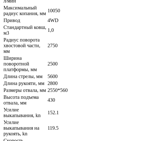
л/мин
Максимальный
10050
радиус копания, мм
Привод
4WD
Стандартный ковш,
1,0
м3
Радиус поворота
хвостовой части,
2750
мм
Ширина
поворотной
2500
платформы, мм
Длина стрелы, мм
5600
Длина рукояти, мм
2800
Размеры отвала, мм
2550*560
Высота подъема
430
отвала, мм
Усилие
152.1
выкапывания, kn
Усилие
выкапывания на
119.5
рукоять, kn
Скорость