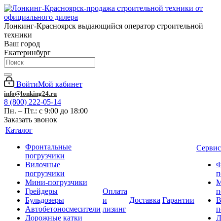
Лонкинг-Красноярск выдающийся оператор строительной
техники
Ваш город
Екатеринбург
Войти
Мой кабинет
info@lonking24.ru
8 (800) 222-05-14
Пн. – Пт.: с 9:00 до 18:00
Заказать звонок
Каталог
Фронтальные
Сервис
погрузчики
Вилочные
Ф
погрузчики
п
Мини-погрузчики
М
Грейдеры
Оплата
п
Бульдозеры
и
Доставка
Гарантии
В
Автобетоносмесители
лизинг
п
Дорожные катки
Д