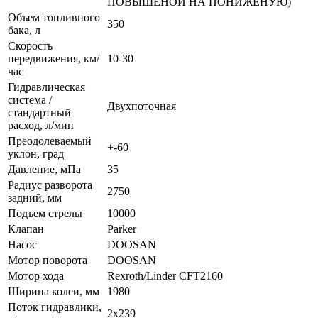
ПОВЫШЕНОЙ НА ПОНИЖЕНУЮ)
Объем топливного
350
бака, л
Скорость
передвижения, км/
10-30
час
Гидравлическая
система /
Двухпоточная
стандартный
расход, л/мин
Преодолеваемый
+-60
уклон, град
Давление, мПа
35
Радиус разворота
2750
задний, мм
Подъем стрелы
10000
Клапан
Parker
Насос
DOOSAN
Мотор поворота
DOOSAN
Мотор хода
Rexroth/Linder CFT2160
Ширина колеи, мм
1980
Поток гидравлики,
2x239