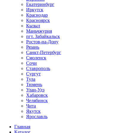
Екатеринбург
Иркутск
Краснодар
Красноярск
Кызыл
Маньчжурия
пгт. Забайкальск
Ростов-на-Дону
Рязань
Санкт-Петербург
Смоленск
Сочи
Ставрополь
Сургут
Тула
Тюмень
Улан-Удэ
Хабаровск
Челябинск
Чита
Якутск
Ярославль
Главная
Каталог