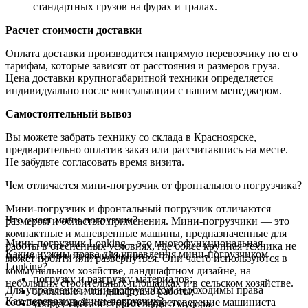
стандартных грузов на фурах и тралах.
Расчет стоимости доставки
Оплата доставки производится напрямую перевозчику по его
тарифам, которые зависят от расстояния и размеров груза.
Цена доставки крупногабаритной техники определяется
индивидуально после консультации с нашим менеджером.
Самостоятельный вывоз
Вы можете забрать технику со склада в Красноярске,
предварительно оплатив заказ или рассчитавшись на месте.
Не забудьте согласовать время визита.
Чем отличается мини-погрузчик от фронтального погрузчика?
Мини-погрузчик и фронтальный погрузчик отличаются
Что умеет мини-погрузчик?
размером и областью применения. Мини-погрузчики — это
компактные и маневренные машины, предназначенные для
Мини-погрузчик Lonking – это многофункциональная
работы в стесненных условиях, где более крупная техника не
Какие нужны права для управления мини-погрузчиком
машина, способная выполнять:
может пройти или развернуться. Они часто используются в
Lonking?
коммунальном хозяйстве, ландшафтном дизайне, на
погрузку и разгрузку материалов;
небольших строительных площадках и в сельском хозяйстве.
Для управления мини-погрузчиком необходимы права
земляные и ландшафтные работы;
Как перевозить мини-погрузчик?
соответствующей категории и удостоверение машиниста
уборку снега и строительного мусора.