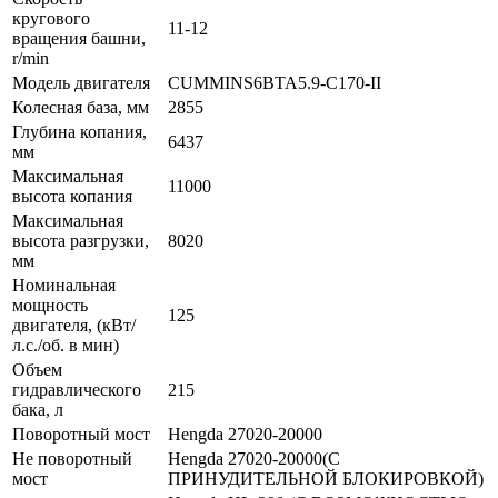
кругового
11-12
вращения башни,
r/min
Модель двигателя
CUMMINS6BTA5.9-C170-II
Колесная база, мм
2855
Глубина копания,
6437
мм
Максимальная
11000
высота копания
Максимальная
высота разгрузки,
8020
мм
Номинальная
мощность
125
двигателя, (кВт/
л.с./об. в мин)
Объем
гидравлического
215
бака, л
Поворотный мост
Hengda 27020-20000
Не поворотный
Hengda 27020-20000(С
мост
ПРИНУДИТЕЛЬНОЙ БЛОКИРОВКОЙ)