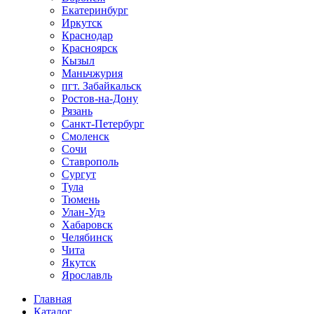
Екатеринбург
Иркутск
Краснодар
Красноярск
Кызыл
Маньчжурия
пгт. Забайкальск
Ростов-на-Дону
Рязань
Санкт-Петербург
Смоленск
Сочи
Ставрополь
Сургут
Тула
Тюмень
Улан-Удэ
Хабаровск
Челябинск
Чита
Якутск
Ярославль
Главная
Каталог