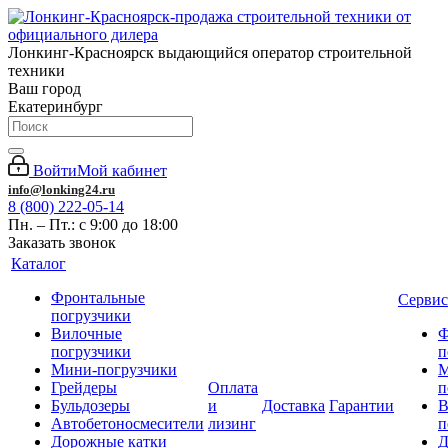
Лонкинг-Красноярск выдающийся оператор строительной
техники
Ваш город
Екатеринбург
Войти
Мой кабинет
info@lonking24.ru
8 (800) 222-05-14
Пн. – Пт.: с 9:00 до 18:00
Заказать звонок
Каталог
Фронтальные
Сервис
погрузчики
Вилочные
Ф
погрузчики
п
Мини-погрузчики
М
Грейдеры
Оплата
п
Бульдозеры
и
Доставка
Гарантии
В
Автобетоносмесители
лизинг
п
Дорожные катки
Д