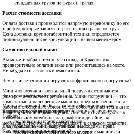
стандартных грузов на фурах и тралах.
Расчет стоимости доставки
Оплата доставки производится напрямую перевозчику по его
тарифам, которые зависят от расстояния и размеров груза.
Цена доставки крупногабаритной техники определяется
индивидуально после консультации с нашим менеджером.
Самостоятельный вывоз
Вы можете забрать технику со склада в Красноярске,
предварительно оплатив заказ или рассчитавшись на месте.
Не забудьте согласовать время визита.
Чем отличается мини-погрузчик от фронтального погрузчика?
Мини-погрузчик и фронтальный погрузчик отличаются
Что умеет мини-погрузчик?
размером и областью применения. Мини-погрузчики — это
компактные и маневренные машины, предназначенные для
Мини-погрузчик Lonking – это многофункциональная
работы в стесненных условиях, где более крупная техника не
Какие нужны права для управления мини-погрузчиком
машина, способная выполнять:
может пройти или развернуться. Они часто используются в
Lonking?
коммунальном хозяйстве, ландшафтном дизайне, на
погрузку и разгрузку материалов;
небольших строительных площадках и в сельском хозяйстве.
Для управления мини-погрузчиком необходимы права
земляные и ландшафтные работы;
Как перевозить мини-погрузчик?
соответствующей категории и удостоверение машиниста
уборку снега и строительного мусора.