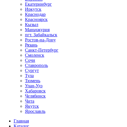
Екатеринбург
Иркутск
Краснодар
Красноярск
Кызыл
Маньчжурия
пгт. Забайкальск
Ростов-на-Дону
Рязань
Санкт-Петербург
Смоленск
Сочи
Ставрополь
Сургут
Тула
Тюмень
Улан-Удэ
Хабаровск
Челябинск
Чита
Якутск
Ярославль
Главная
Каталог