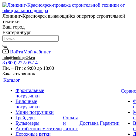
Лонкинг-Красноярск выдающийся оператор строительной
техники
Ваш город
Екатеринбург
Войти
Мой кабинет
info@lonking24.ru
8 (800) 222-05-14
Пн. – Пт.: с 9:00 до 18:00
Заказать звонок
Каталог
Фронтальные
Сервис
погрузчики
Вилочные
Ф
погрузчики
п
Мини-погрузчики
М
Грейдеры
Оплата
п
Бульдозеры
и
Доставка
Гарантии
В
Автобетоносмесители
лизинг
п
Дорожные катки
Д