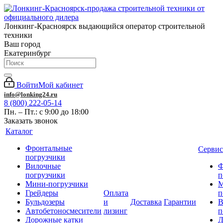
Лонкинг-Красноярск выдающийся оператор строительной
техники
Ваш город
Екатеринбург
Войти
Мой кабинет
info@lonking24.ru
8 (800) 222-05-14
Пн. – Пт.: с 9:00 до 18:00
Заказать звонок
Каталог
Фронтальные
Сервис
погрузчики
Вилочные
Ф
погрузчики
п
Мини-погрузчики
М
Грейдеры
Оплата
п
Бульдозеры
и
Доставка
Гарантии
В
Автобетоносмесители
лизинг
п
Дорожные катки
Д