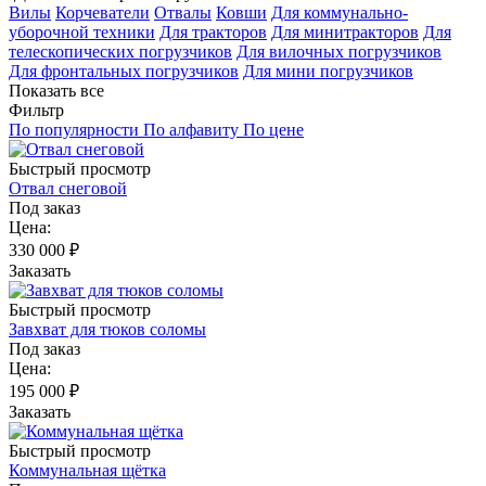
Вилы
Корчеватели
Отвалы
Ковши
Для коммунально-
уборочной техники
Для тракторов
Для минитракторов
Для
телескопических погрузчиков
Для вилочных погрузчиков
Для фронтальных погрузчиков
Для мини погрузчиков
Показать все
Фильтр
По популярности
По алфавиту
По цене
Быстрый просмотр
Отвал снеговой
Под заказ
Цена:
330 000
₽
Заказать
Быстрый просмотр
Завхват для тюков соломы
Под заказ
Цена:
195 000
₽
Заказать
Быстрый просмотр
Коммунальная щётка