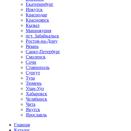
Екатеринбург
Иркутск
Краснодар
Красноярск
Кызыл
Маньчжурия
пгт. Забайкальск
Ростов-на-Дону
Рязань
Санкт-Петербург
Смоленск
Сочи
Ставрополь
Сургут
Тула
Тюмень
Улан-Удэ
Хабаровск
Челябинск
Чита
Якутск
Ярославль
Главная
Каталог