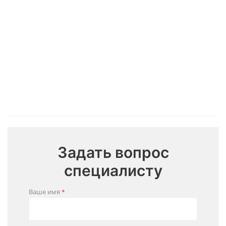
Монтажная
Корчеватель
Ковш
Завхват
платформа
для
для
погрузки
тюков
зерна
соломы
Цена:
Цена:
Цена:
Цена:
290 000
195 000
230 000
₽
330 000
₽
₽
₽
Задать вопрос
специалисту
Ваше имя
*