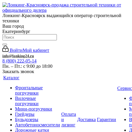
Лонкинг-Красноярск выдающийся оператор строительной
техники
Ваш город
Екатеринбург
Войти
Мой кабинет
info@lonking24.ru
8 (800) 222-05-14
Пн. – Пт.: с 9:00 до 18:00
Заказать звонок
Каталог
Фронтальные
Сервис
погрузчики
Вилочные
Ф
погрузчики
п
Мини-погрузчики
М
Грейдеры
Оплата
п
Бульдозеры
и
Доставка
Гарантии
В
Автобетоносмесители
лизинг
п
Дорожные катки
Д