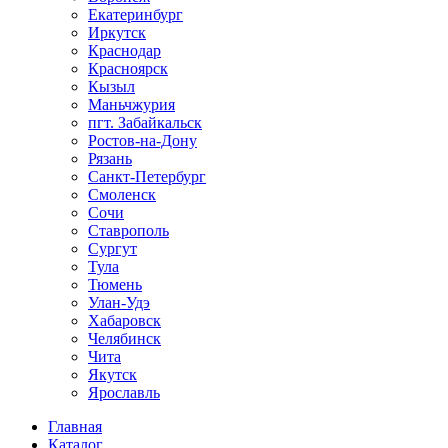
Екатеринбург
Иркутск
Краснодар
Красноярск
Кызыл
Маньчжурия
пгт. Забайкальск
Ростов-на-Дону
Рязань
Санкт-Петербург
Смоленск
Сочи
Ставрополь
Сургут
Тула
Тюмень
Улан-Удэ
Хабаровск
Челябинск
Чита
Якутск
Ярославль
Главная
Каталог