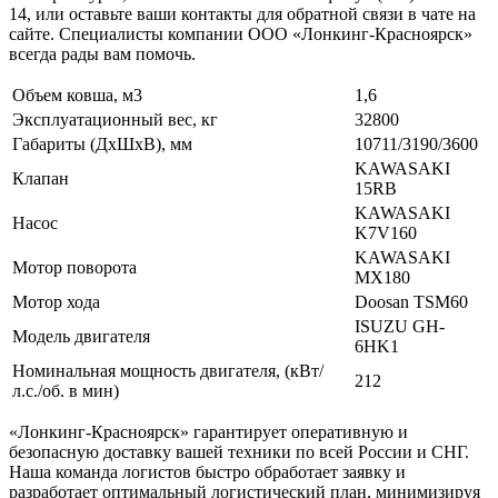
14, или оставьте ваши контакты для обратной связи в чате на
сайте. Специалисты компании ООО «Лонкинг-Красноярск»
всегда рады вам помочь.
Объем ковша, м3
1,6
Эксплуатационный вес, кг
32800
Габариты (ДхШхВ), мм
10711/3190/3600
KAWASAKI
Клапан
15RB
KAWASAKI
Насос
K7V160
KAWASAKI
Мотор поворота
MX180
Мотор хода
Doosan TSM60
ISUZU GH-
Модель двигателя
6HK1
Номинальная мощность двигателя, (кВт/
212
л.с./об. в мин)
«Лонкинг-Красноярск» гарантирует оперативную и
безопасную доставку вашей техники по всей России и СНГ.
Наша команда логистов быстро обработает заявку и
разработает оптимальный логистический план, минимизируя