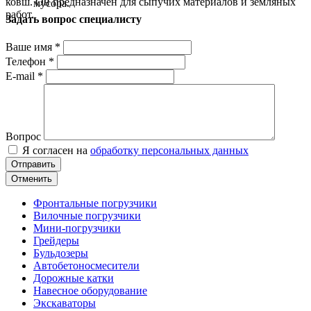
ковш. Он предназначен для сыпучих материалов и земляных
мусора.
работ.
Задать вопрос специалисту
Ваше имя
*
Телефон
*
E-mail
*
Вопрос
Я согласен на
обработку персональных данных
Отменить
Фронтальные погрузчики
Вилочные погрузчики
Мини-погрузчики
Грейдеры
Бульдозеры
Автобетоносмесители
Дорожные катки
Навесное оборудование
Экскаваторы